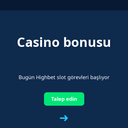
Casino bonusu
Bugün Highbet slot görevleri başlıyor
Talep edin