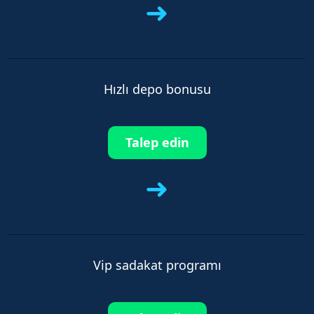
Hızlı depo bonusu
Talep edin
Vip sadakat programı