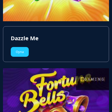
Dazzle Me
Oyna