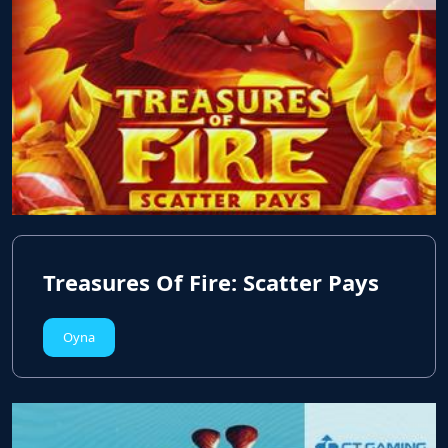
Treasures Of Fire: Scatter Pays
Oyna