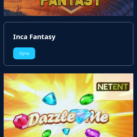
Inca Fantasy
Oyna